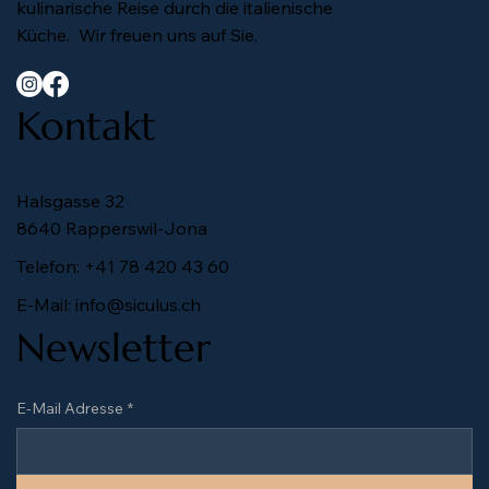
kulinarische Reise durch die italienische
Küche. Wir freuen uns auf Sie.
Kontakt
Halsgasse 32
8640 Rapperswil-Jona
Telefon:
+41 78 420 43 60
E-Mail:
info@siculus.ch
Newsletter
E-Mail Adresse
*